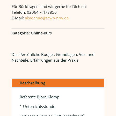
Budget:
Für Rückfragen sind wir gerne für Dich da:
Grundlagen,
Telefon: 02064 – 478850
Vor-
E-Mail:
akademie@sewo-nrw.de
und
Nachteile,
Erfahrungen
Kategorie:
Online-Kurs
aus
der
Praxis
Das Persönliche Budget: Grundlagen, Vor- und
Menge
Nachteile, Erfahrungen aus der Praxis
Beschreibung
Referent: Björn Klomp
1 Unterrichtsstunde